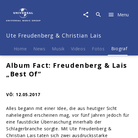
Ute
Freudenberg
Menu
&
Christian
Lais
Ute Freudenberg & Christian Lais
|
Biografie
Home
News
Musik
Videos
Fotos
Biografie
Album Fact: Freudenberg & Lais
„Best Of“
VÖ: 12.05.2017
Alles begann mit einer Idee, die aus heutiger Sicht
naheliegend erscheinen mag, vor fünf Jahren jedoch für
eine faustdicke Überraschung innerhalb der
Schlagerbranche sorgte. Mit Ute Freudenberg &
Christian Lais taten sich zwei ausdrucksstarke