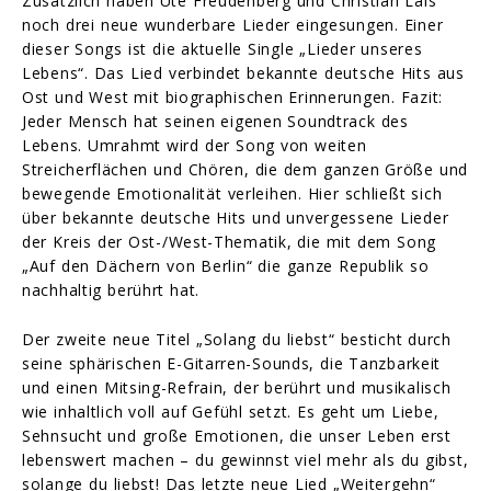
Zusätzlich haben Ute Freudenberg und Christian Lais
noch drei neue wunderbare Lieder eingesungen. Einer
dieser Songs ist die aktuelle Single „Lieder unseres
Lebens“. Das Lied verbindet bekannte deutsche Hits aus
Ost und West mit biographischen Erinnerungen. Fazit:
Jeder Mensch hat seinen eigenen Soundtrack des
Lebens. Umrahmt wird der Song von weiten
Streicherflächen und Chören, die dem ganzen Größe und
bewegende Emotionalität verleihen. Hier schließt sich
über bekannte deutsche Hits und unvergessene Lieder
der Kreis der Ost-/West-Thematik, die mit dem Song
„Auf den Dächern von Berlin“ die ganze Republik so
nachhaltig berührt hat.
Der zweite neue Titel „Solang du liebst“ besticht durch
seine sphärischen E-Gitarren-Sounds, die Tanzbarkeit
und einen Mitsing-Refrain, der berührt und musikalisch
wie inhaltlich voll auf Gefühl setzt. Es geht um Liebe,
Sehnsucht und große Emotionen, die unser Leben erst
lebenswert machen – du gewinnst viel mehr als du gibst,
solange du liebst! Das letzte neue Lied „Weitergehn“