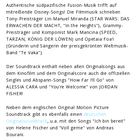
Authentische südpazifische Fusion-Musik trifft auf
mitreißende Disney-Songs! Die Filmmusik schrieben
Tony-Preisträger Lin-Manuel Miranda (STAR WARS: DAS
ERWACHEN DER MACHT, “In the Heights”), Grammy-
Preisträger und Komponist Mark Mancina (SPEED,
TARZAN, KÖNIG DER LÖWEN) und Opetaia Foa‘i
(Gründerin und Sängerin der preisgekrönten Weltmusik-
Band “Te Vaka”).
Der Soundtrack enthält neben allen Originalsongs aus
dem Kinofilm und dem Originalscore auch die offiziellen
Singles und Abspann-Songs “How Far I’ll Go” von
ALESSIA CARA und “You’re Welcome” von JORDAN
FISHER!
Neben dem englischen Original Motion Picture
Soundtrack gibt es ebenfalls einen
deutschen
Originalsoundtrack
, u.a. mit den Songs “Ich bin bereit”
von Helene Fischer und “Voll gerne” von Andreas
Bourani.