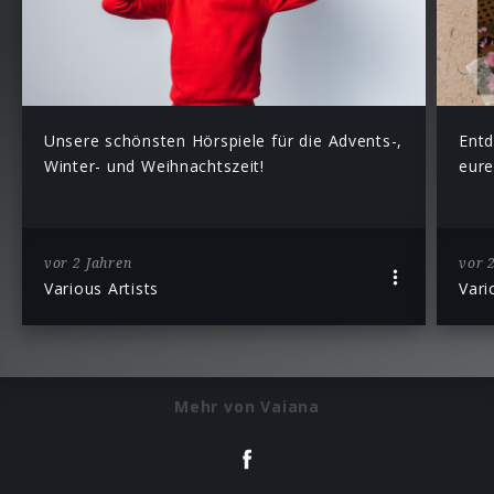
Unsere schönsten Hörspiele für die Advents-,
Entd
Winter- und Weihnachtszeit!
eure
vor 2 Jahren
vor 
Various Artists
Vari
Mehr von Vaiana