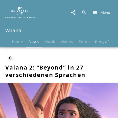
Vaiana
|
Menu
News
|
Vaiana
Vaiana
2:
"Beyond"
in
Home
News
Musik
Videos
Fotos
Biografie
27
verschiedenen
Sprachen
Vaiana 2: “Beyond” in 27
verschiedenen Sprachen