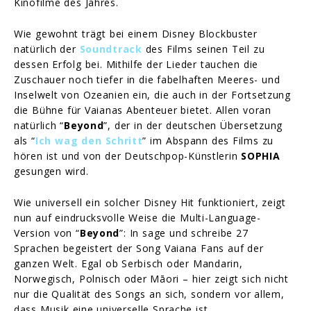
Kinofilme des Jahres.
Wie gewohnt trägt bei einem Disney Blockbuster
natürlich der
Soundtrack
des Films seinen Teil zu
dessen Erfolg bei. Mithilfe der Lieder tauchen die
Zuschauer noch tiefer in die fabelhaften Meeres- und
Inselwelt von Ozeanien ein, die auch in der Fortsetzung
die Bühne für Vaianas Abenteuer bietet. Allen voran
natürlich “
Beyond
”, der in der deutschen Übersetzung
als “
Ich wag den Schritt
” im Abspann des Films zu
hören ist und von der Deutschpop-Künstlerin
SOPHIA
gesungen wird.
Wie universell ein solcher Disney Hit funktioniert, zeigt
nun auf eindrucksvolle Weise die Multi-Language-
Version von “
Beyond
”: In sage und schreibe 27
Sprachen begeistert der Song Vaiana Fans auf der
ganzen Welt. Egal ob Serbisch oder Mandarin,
Norwegisch, Polnisch oder Māori – hier zeigt sich nicht
nur die Qualität des Songs an sich, sondern vor allem,
dass Musik eine universelle Sprache ist.