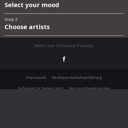
Mehr von Vanessa Paradis
Impressum
Rechtevorbehaltserklärung
Sicherheit & Datenschutz
Nutzungsbedingungen
Journalistenlounge
Für Geschäftspartner
Barrierefreiheit Statement
© Copyright 2026 Universal Music Group N.V. All Rights
Reserved.