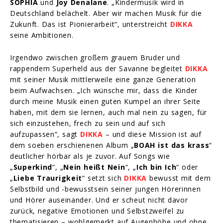
SOPHIA
und
Joy Denalane
. „Kindermusik wird in
Deutschland belächelt. Aber wir machen Musik für die
Zukunft. Das ist Pionierarbeit“, unterstreicht
DIKKA
seine Ambitionen.
Irgendwo zwischen großem grauem Bruder und
rappendem Superheld aus der Savanne begleitet
DIKKA
mit seiner Musik mittlerweile eine ganze Generation
beim Aufwachsen. „Ich wünsche mir, dass die Kinder
durch meine Musik einen guten Kumpel an ihrer Seite
haben, mit dem sie lernen, auch mal nein zu sagen, für
sich einzustehen, frech zu sein und auf sich
aufzupassen“, sagt
DIKKA
– und diese Mission ist auf
dem soeben erschienenen Album „
BOAH ist das krass
“
deutlicher hörbar als je zuvor. Auf Songs wie
„
Superkind
“, „
Nein heißt Nein
“, „
Ich bin Ich
“ oder
„
Liebe Traurigkeit
“ setzt sich
DIKKA
bewusst mit dem
Selbstbild und -bewusstsein seiner jungen Hörerinnen
und Hörer auseinander. Und er scheut nicht davor
zurück, negative Emotionen und Selbstzweifel zu
thematisieren – wohlgemerkt auf Augenhöhe und ohne