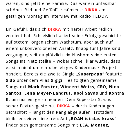
waren, sind jetzt eine Familie. Das war ein unfassbar
schönes Bild und Gefühl“, resümierte
DIKKA
am
gestrigen Montag im Interview mit Radio TEDDY.
Ein Gefühl, das sich
DIKKA
mit harter Arbeit redlich
verdient hat. Schließlich basiert seine Erfolgsgeschichte
auf stetem, organischem Wachstum, aber auch auf
einem unkonventionellen Ansatz. Knapp fünf Jahre sind
vergangen, seit da plötzlich ein Nashorn seine ersten
Songs ins Netz stellte – wobei schnell klar wurde, dass
es sich nicht um ein x-beliebiges Kindermusik-Projekt
handelt. Bereits die zweite Single „
Superpapa
“ featurte
Sido
unter dem Alias
Siggi
– es folgten gemeinsame
Songs mit
Mark Forster, Wincent Weiss, CRO, Nico
Santos, Lena Meyer-Landrut, Kool Savas
und
Kontra
K
, um nur einige zu nennen. Dem Superstar-Status
seiner Featuregäste hat
DIKKA
– durch Kinderaugen
betrachtet – längst den Rang abgelaufen. Trotzdem
bleibt er seiner Linie treu: Auf „
BOAH ist das krass
“
finden sich gemeinsame Songs mit
LEA
,
Montez,