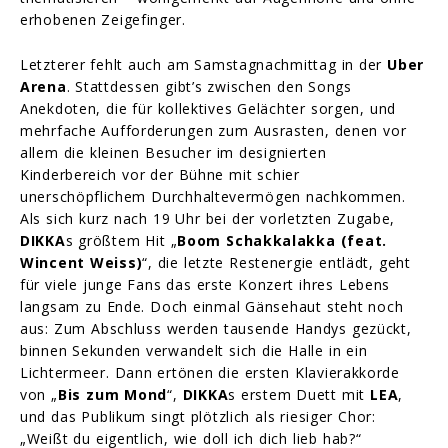
erhobenen Zeigefinger.
Letzterer fehlt auch am Samstagnachmittag in der
Uber
Arena
. Stattdessen gibt’s zwischen den Songs
Anekdoten, die für kollektives Gelächter sorgen, und
mehrfache Aufforderungen zum Ausrasten, denen vor
allem die kleinen Besucher im designierten
Kinderbereich vor der Bühne mit schier
unerschöpflichem Durchhaltevermögen nachkommen.
Als sich kurz nach 19 Uhr bei der vorletzten Zugabe,
DIKKA
s größtem Hit „
Boom Schakkalakka (feat.
Wincent Weiss)
“, die letzte Restenergie entlädt, geht
für viele junge Fans das erste Konzert ihres Lebens
langsam zu Ende. Doch einmal Gänsehaut steht noch
aus: Zum Abschluss werden tausende Handys gezückt,
binnen Sekunden verwandelt sich die Halle in ein
Lichtermeer. Dann ertönen die ersten Klavierakkorde
von „
Bis zum Mond
“,
DIKKA
s erstem Duett mit
LEA
,
und das Publikum singt plötzlich als riesiger Chor:
„Weißt du eigentlich, wie doll ich dich lieb hab?“