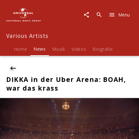
Various
Artists
Menu
|
News
|
Various Artists
DIKKA
in
der
Home
News
Musik
Videos
Biografie
Uber
Arena:
BOAH,
war
DIKKA in der Uber Arena: BOAH,
das
war das krass
krass