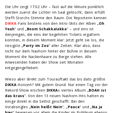
Die Uhr zeigt 17:02 Uhr – fast auf die Minute pünktlich
werden zuerst die Lichter im Saal gelöscht, dann erfüllt
Steffi Storchs Stimme den Raum. Die Reporterin kennen
DIKKA
-Fans bestens von den Intro-Skits der Alben „
Oh
Yeah
“ und „
Boom Schakkalakka
“ – und eins ist
denjenigen, die eins der begehrten Tickets ergattern
konnten, in diesem Moment klar: Jetzt geht sie los, die
riesigste „
Party im Zoo
“ aller Zeiten. Klar also, dass
nicht nur dem Nashorn hinter der Bühne in diesem
Moment die Nackenhaare zu Berge stehen. Alle
Anwesenden haben der Show seit Monaten
entgegengefiebert.
Wieso aber direkt zum Tourauftakt das bis dato größte
DIKKA
-Konzert? Mit gutem Grund: Nur einen Tag vor der
Rekord-Show erschien
DIKKA
s viertes Album „
BOAH ist
das krass
“. Von den 13 neuen Nashorn-Hits hatten es
einige direkt in die Setlist geschafft: Bei den
Vorabsingles „
Nein heißt Nein
“, „
Peace
“ und „
Na ja
hier
“ bewiesen vor allem die Kinder im Publikum ebenso