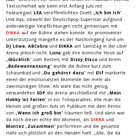
Textsicherheit wie beim erst Anfang Juni mit
Featuregast
LEA
veröffentlichten Duett „
Ich bin Ich
“.
Und das, obwohl der Deutschpop-Superstar aufgrund
anderweitiger Verpflichtungen nicht gemeinsam mit
DIKKA
auf der Bühne stehen konnte. An prominenter
Unterstützung mangelte es der Nashorngäng rund um
DJ Löwe, ABCebra
und
DIKKA
am Samstag in der Uber
Arena jedoch nicht:
Luna
gab ihre ikonische Hook auf
„
Glücklich
“ zum Besten, mit
Dizzy Disco
und ihrem
„
Badewannensong
“ wurde die Bühne kurz zum
Schaumbad und „
Du gehörst dazu
“ mit
Elif
markierte
einen der emotionalsten Momente der mehr als
zweistündigen Show. Als wäre das nicht genug,
verwandelten
SDP
die Arena anschließend mit „
Mein
Hobby ist Ferien
“ in ein Tobeparadies, ehe man die
kleinen und großen Kids im Publikum mit dem Remix
von „
Wenn ich groß bin
“ träumen ließ. Und dann war
da noch dieser echte Wir-Moment, als
DIKKA
und
Montez
„
Zusammen
“ performten und die gesamte
Halle sich plötzlich an den Händen hielt. „Alle, die da