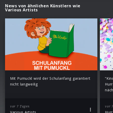
News von ähnlichen Künstlern wie
Various Artists
Mit Pumuckl wird der Schulanfang garantiert
“Kin
nicht langweilig
Hurr
näch
vor 7 Tagen
vor 
Various Artists
Hurr