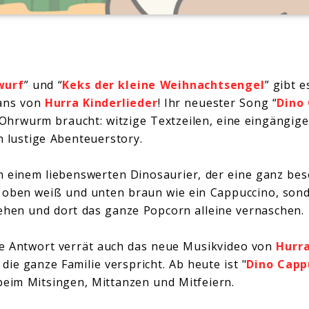
wurf
” und “
Keks der kleine Weihnachtsengel
” gibt e
Fans von
Hurra Kinderlieder
! Ihr neuester Song “
Dino
r Ohrwurm braucht: witzige Textzeilen, eine eingängig
ch lustige Abenteuerstory.
 einem liebenswerten Dinosaurier, der eine ganz bes
r oben weiß und unten braun wie ein Cappuccino, so
ehen und dort das ganze Popcorn alleine vernaschen.
ie Antwort verrät auch das neue Musikvideo von
Hurra
ie ganze Familie verspricht. Ab heute ist "
Dino Capp
 beim Mitsingen, Mittanzen und Mitfeiern.