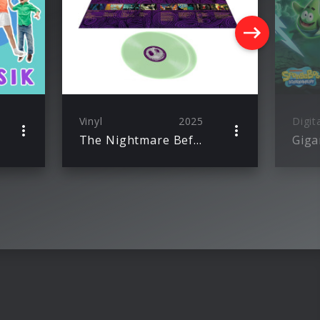
Vinyl
2025
Digit
The Nightmare Before Christmas (Glow In The Dark 2LP)