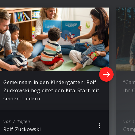
Gemeinsam in den Kindergarten: Rolf
“Cam
Zuckowski begleitet den Kita-Start mit
ihr 
seinen Liedern
vor 7 Tagen
vor 
Rolf Zuckowski
Cam