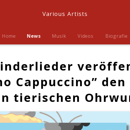
Various Artists
Home
News
Musik
Videos
Biografie
inderlieder veröffe
no Cappuccino” den
n tierischen Ohrwu