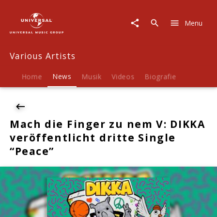
Various
Artists
Menu
|
News
|
Various Artists
Mach
die
Finger
Home
News
Musik
Videos
Biografie
zu
nem
V:
DIKKA
Mach die Finger zu nem V: DIKKA
veröffentlicht
veröffentlicht dritte Single
dritte
Single
“Peace”
"Peace"