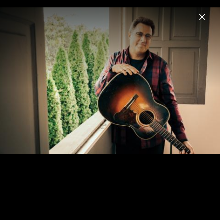
Menu
Vince Gill
Home
News
Musik
Fotos
Vince Gill