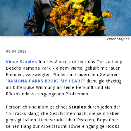
Vince Staples
08.04.2022
Vince Staples
fünftes Album eröffnet das Tor zu Long
Beachs Ramona Park – einem Viertel geballt mit rauen
Freuden, verzweigten Pfaden und lauernden Gefahren.
“
RAMONA PARKS BROKE MY HEART
“ dient gleichzeitig
als bittersüße Widmung an seine Herkunft und als
Rückblende zu vergangenen Problemen.
Persönlich und intim zeichnet
Staples
durch jeden der
16 Tracks klangliche Geschichten nach, die sein Leben
geprägt haben. Liebestracks über Pistolen, Bops über
seinen Hang zur Arbeitssucht sowie eingängige Hooks