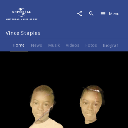
Vince
Staples
Menu
|
Musik
&
Vince Staples
Merch
Home
News
Musik
Videos
Fotos
Biografie