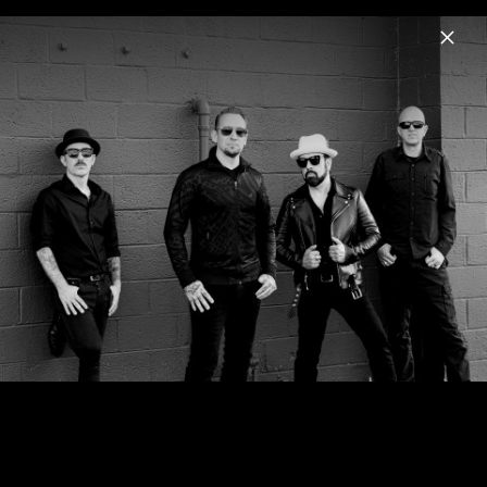
Menu
Volbeat
Home
News
Musik
Videos
Fotos
Biografie
Pressefotos 2026