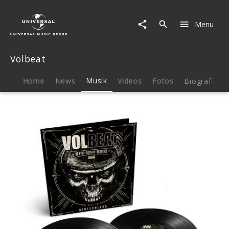
Volbeat
|
Menu
Musik
|
Rewind,
Volbeat
Replay,
Rebound:
Live
Home
News
Musik
Videos
Fotos
Biografie
in
Deutschland
-
Jetzt
vorbestellen!