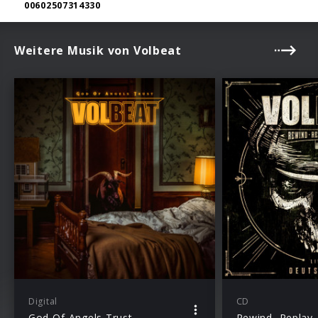
00602507314330
Weitere Musik von Volbeat
Digital
CD
God Of Angels Trust