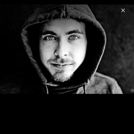
Menu
Wankelmut
Home
News
Musik
Videos
Fotos
Biografie
Wasted So Much Time