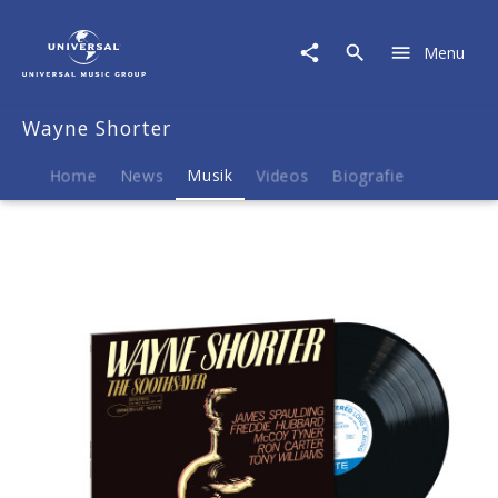
Wayne
Shorter
Menu
|
Musik
|
Wayne Shorter
Wayne
Shorter:
The
Home
News
Musik
Videos
Biografie
Soothsayer
(Blue
Note
Classic
Vinyl)