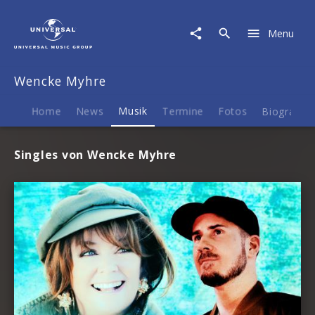
Wencke
Myhre
Menu
|
Musik
Wencke Myhre
Home
News
Musik
Termine
Fotos
Biografie
Singles von Wencke Myhre