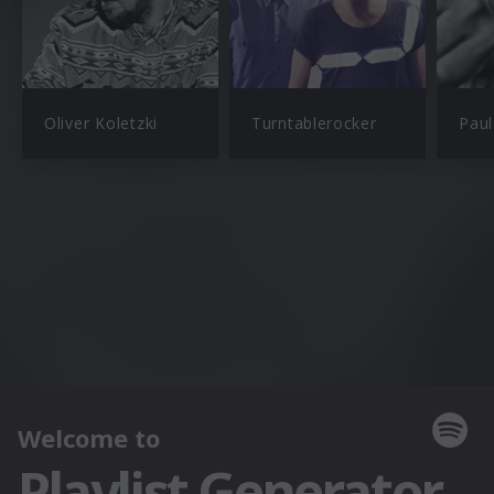
Oliver Koletzki
Turntablerocker
Paul