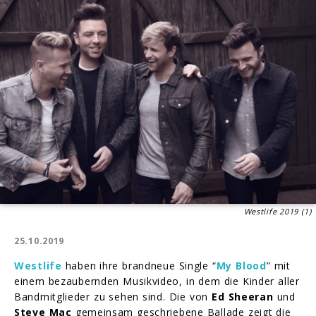
Westlife 2019 (1)
25.10.2019
Westlife
haben ihre brandneue Single “
My Blood
” mit
einem bezaubernden Musikvideo, in dem die Kinder aller
Bandmitglieder zu sehen sind. Die von
Ed Sheeran
und
Steve Mac
gemeinsam geschriebene Ballade zeigt die