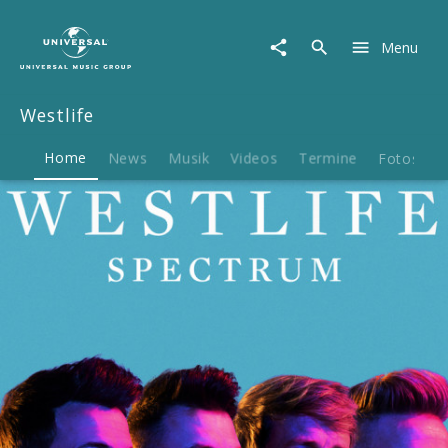
Westlife
|
Menu
Musik
&
Merch
Westlife
Home
News
Musik
Videos
Termine
Fotos