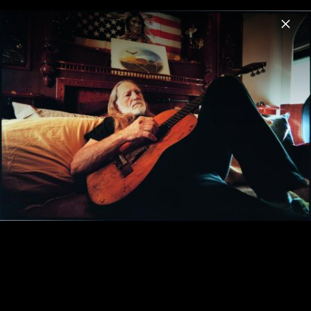
Menu
Willie Nelson
Home
News
Musik
Videos
Fotos
Biografie
Willie Nelson