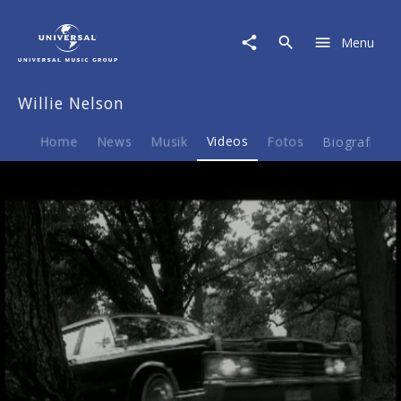
Willie
Nelson
Menu
|
Video
|
Willie Nelson
Gravedigger
Home
News
Musik
Videos
Fotos
Biografie
Play