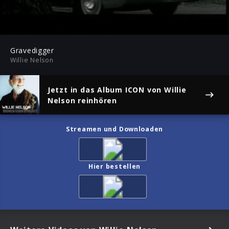
03:34
Play
Mute
Ent
ful
Gravedigger
Willie Nelson
Jetzt in das Album
ICON
von Willie
Nelson reinhören
Streamen und Downloaden
Hier bestellen