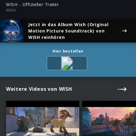
ful
WISH - Offizieller Trailer
WISH
Jetzt in das Album
Wish (Original
Motion Picture Soundtrack)
von
WISH reinhören
Hier bestellen
Weitere Videos von WISH
02:31