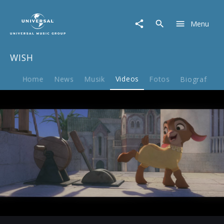
WISH
|
Menu
Video
|
Offizieller
WISH
Trailer
Home
News
Musik
Videos
Fotos
Biografie
Play
02:31
Play
Mute
Ent