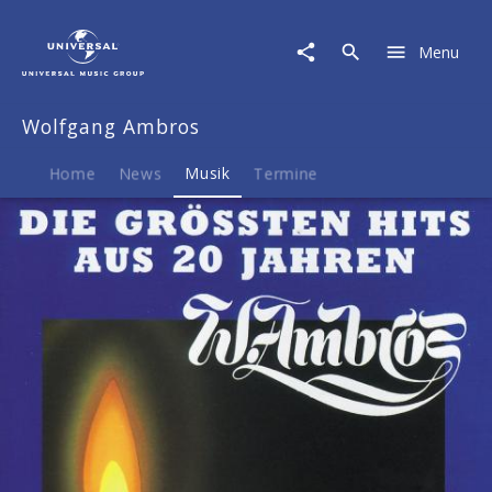
Wolfgang
Ambros
Menu
|
Musik
|
Wolfgang Ambros
Die
Grossten
Hits
Home
News
Musik
Termine
Aus
20
Jahren