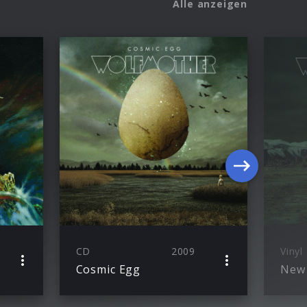
Alle anzeigen
CD
2009
Vinyl
Cosmic Egg
New 