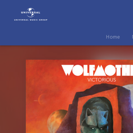
Wolfmother
|
Musik
|
Victorious
Home