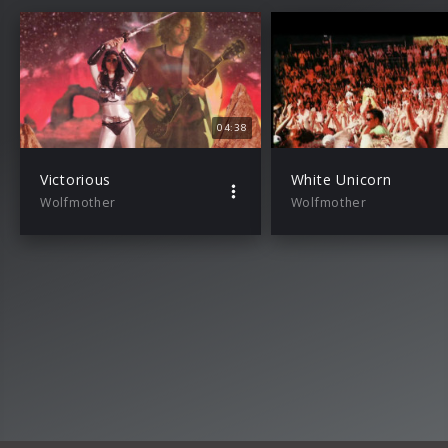
04:38
Victorious
White Unicorn
Wolfmother
Wolfmother