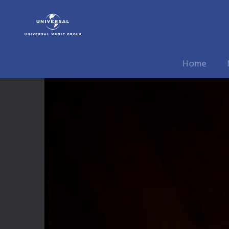
Wolfmother
|
Video
|
White
Home
Feather