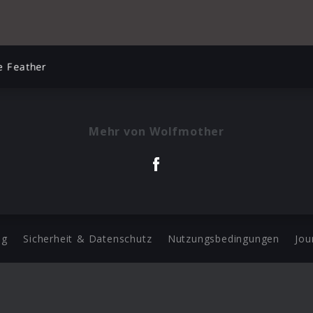
e Feather
Mehr von Wolfmother
ng
Sicherheit & Datenschutz
Nutzungsbedingungen
Jou
Barrierefreiheit Statement
 Copyright 2026 Universal Music Group N.V. All Rights Reserve