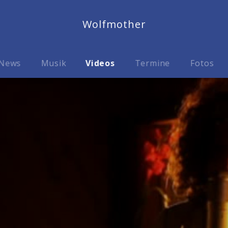
Wolfmother
News
Musik
Videos
Termine
Fotos