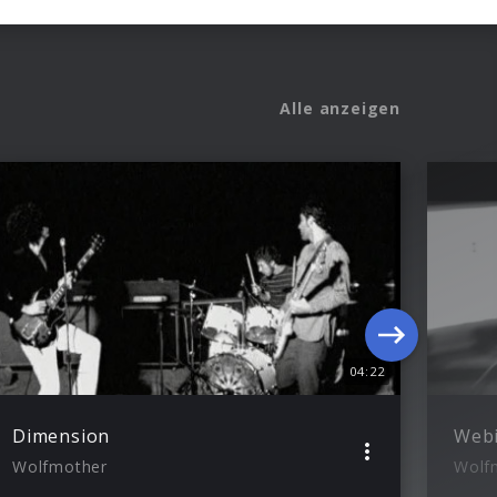
Alle anzeigen
04:22
Dimension
Wolfmother
Wolf