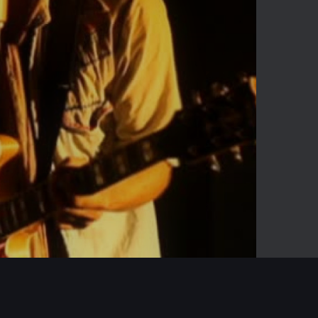
03:13
Mute
Enter
fullscreen