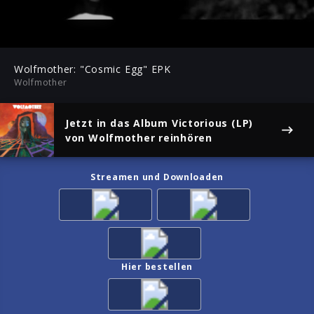
-10:48
Play
Mute
Ent
ful
Wolfmother: "Cosmic Egg" EPK
Wolfmother
Jetzt in das Album
Victorious (LP)
von Wolfmother reinhören
Streamen und Downloaden
Hier bestellen