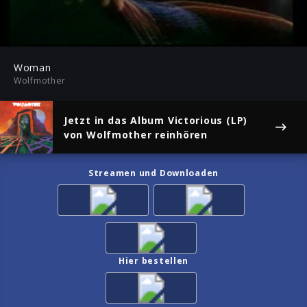
-02:27
Play
Mute
Ent
ful
Woman
Wolfmother
Jetzt in das Album
Victorious (LP)
von Wolfmother reinhören
Streamen und Downloaden
Hier bestellen