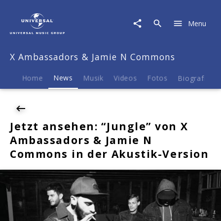
X
Ambassadors
Menu
&
Jamie
N
X Ambassadors & Jamie N Commons
Commons
|
News
Home
News
Musik
Videos
Fotos
Biografie
|
Jetzt
ansehen:
"Jungle"
Jetzt ansehen: “Jungle” von X
von
Ambassadors & Jamie N
X
Ambassadors
Commons in der Akustik-Version
&
Jamie
N
Commons
in
der