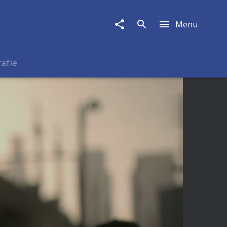
Menu
rafie