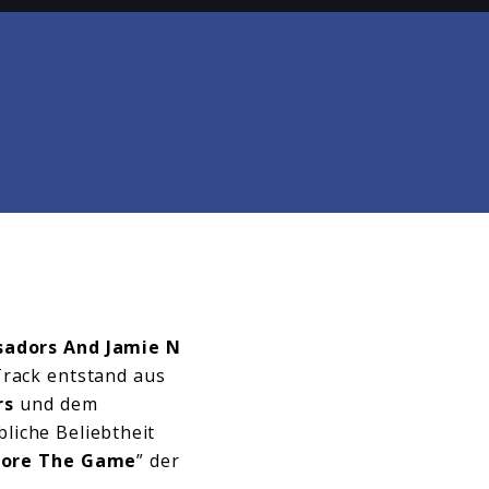
adors And Jamie N
 Track entstand aus
rs
und dem
bliche Beliebtheit
fore The Game
” der