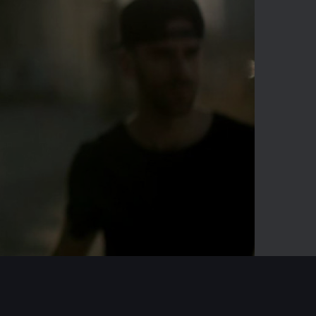
-03:12
Mute
Enter
fullscreen