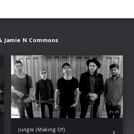
 & Jamie N Commons
01:29
Jungle (Making Of)