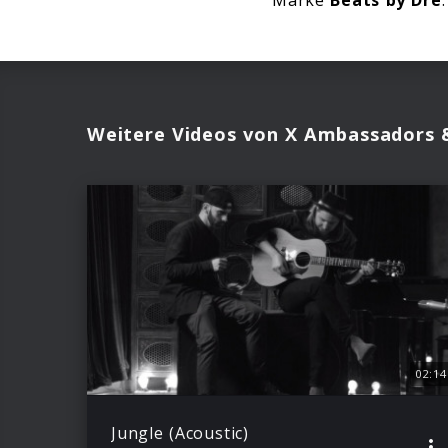
Marke
Beats by Dre
.
Weitere Videos von X Ambassadors
02:14
Jungle (Acoustic)