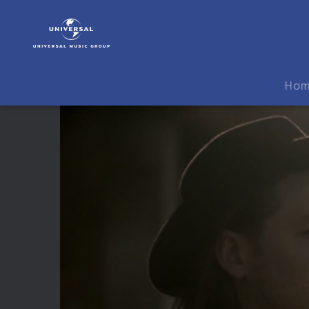
X
Ambassadors
&
Jamie
N
Ho
Commons
|
Video
|
Jungle