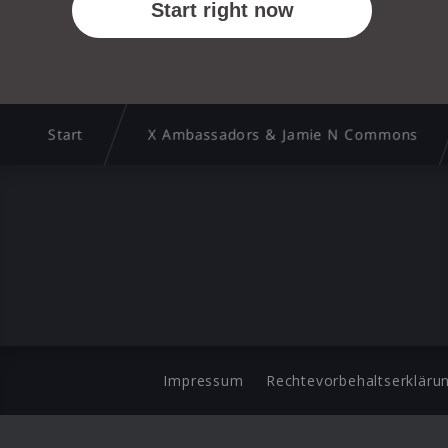
Start
X Ambassadors & Jamie N Commons
Impressum
Rechtevorbehaltserkläru