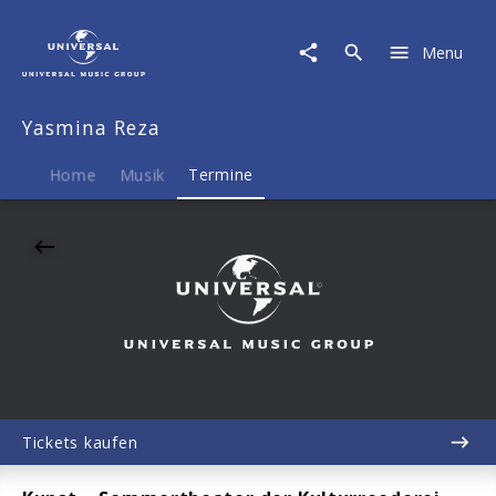
Yasmina
Reza
Menu
|
08.08.2026
Schloss
Yasmina Reza
Kannawurf,
Kannawurf,
19:30
Home
Musik
Termine
Tickets kaufen