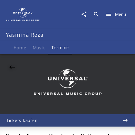
Yasmina
Reza
Menu
|
11.09.2026
Schloss
Yasmina Reza
Kannawurf,
Kannawurf,
19:30
Home
Musik
Termine
Tickets kaufen