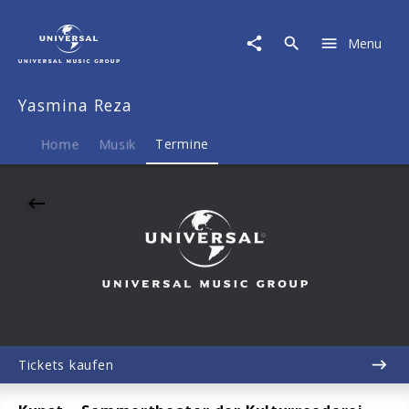
Yasmina
Reza
Menu
|
12.09.2026
Schloss
Yasmina Reza
Kannawurf,
Kannawurf,
19:30
Home
Musik
Termine
Tickets kaufen