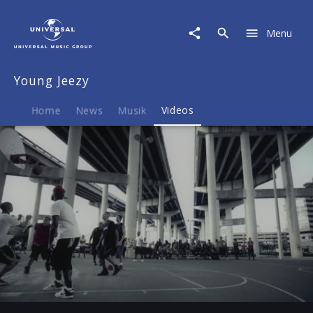
Young
Jeezy
Menu
|
Video
|
Young Jeezy
Ballin'
Home
News
Musik
Videos
Play
-04:44
Play
Mute
Ent