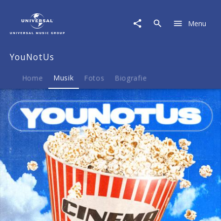
YouNotUs
|
Menu
Musik
|
Cinema
YouNotUs
Home
Musik
Fotos
Biografie