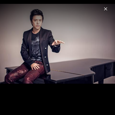
Menu
Yundi
Home
News
Musik
Videos
Fotos
Biografie
Chopin Preludes