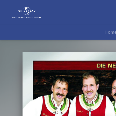
Zellberg
Buam
|
Musik
|
Hom
Natur
Pur