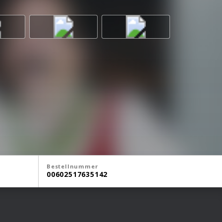
Bestellnummer
00602517635142