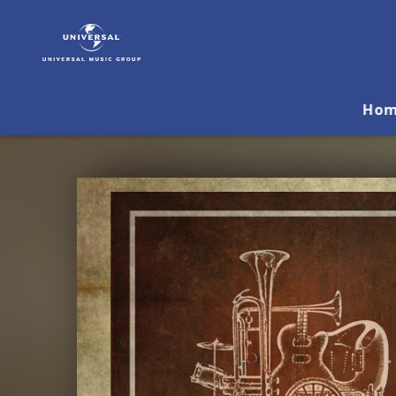
ZiehGäuner
|
Musik
&
Merch
Ho