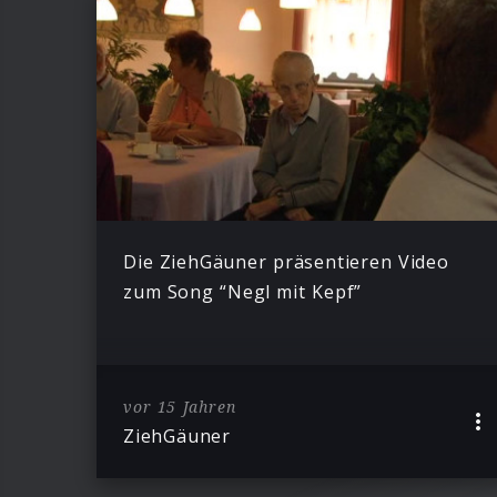
Die ZiehGäuner präsentieren Video
zum Song “Negl mit Kepf”
vor 15 Jahren
ZiehGäuner