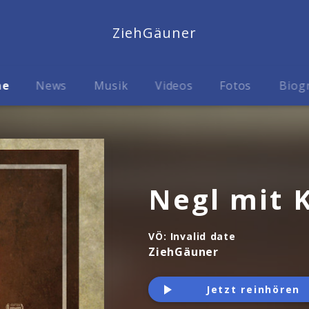
ZiehGäuner
me
News
Musik
Videos
Fotos
Biog
Negl mit 
VÖ:
Invalid date
ZiehGäuner
Jetzt reinhören