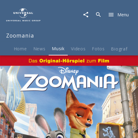
Zoomania
|
Menu
Musik
|
Zoomania
Zoomania
-
Das
Original-
Home
News
Musik
Videos
Fotos
Biografie
Hörspiel
zum
Disney
Film