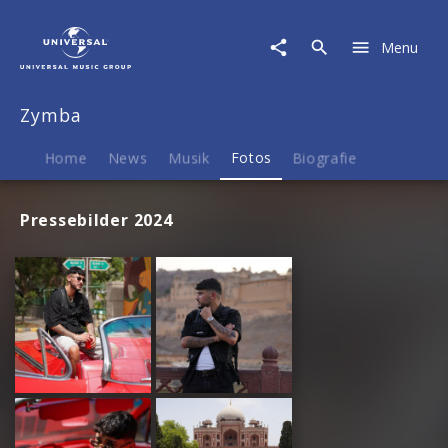
Zymba
|
Menu
Fotos
Zymba
Home
News
Musik
Fotos
Biografie
Pressebilder 2024