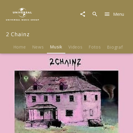
2
Chainz
Menu
|
Musik
|
2 Chainz
Pretty
Girls
Like
Home
News
Musik
Videos
Fotos
Biografie
Trap
Music