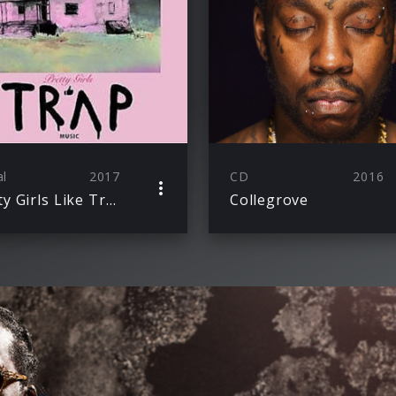
al
2017
CD
2016
Pretty Girls Like Trap Music
Collegrove