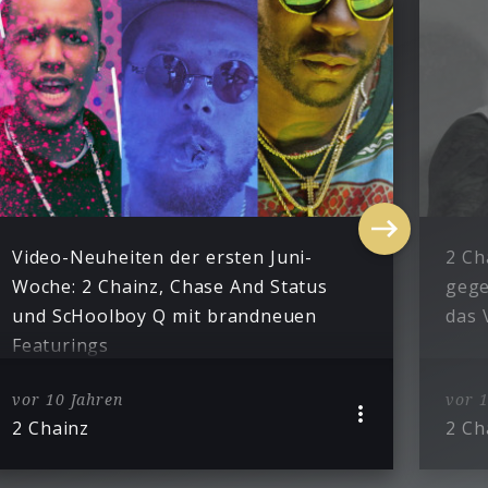
Video-Neuheiten der ersten Juni-
2 Ch
Woche: 2 Chainz, Chase And Status
gege
und ScHoolboy Q mit brandneuen
das 
Featurings
vor 10 Jahren
vor 1
2 Chainz
2 Ch