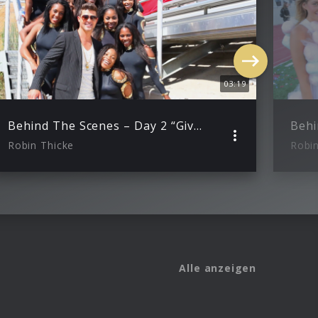
03:19
Behind The Scenes – Day 2 “Give It 2 U”
Robin Thicke
Robin
Alle anzeigen