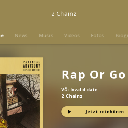
2 Chainz
me
News
Musik
Videos
Fotos
Biog
Rap Or Go
VÖ:
Invalid date
2 Chainz
Jetzt reinhören