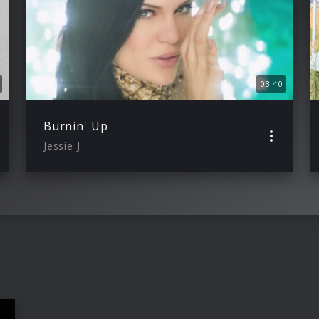
03:40
Burnin' Up
Jessie J