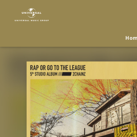
2
Chainz
|
Musik
&
Ho
Merch