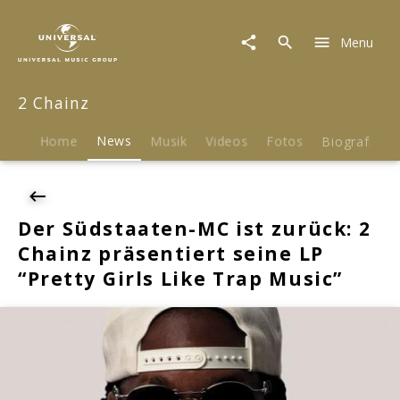
2
Chainz
Menu
|
News
|
2 Chainz
Der
Südstaaten-
MC
Home
News
Musik
Videos
Fotos
Biografie
ist
zurück:
2
Chainz
Der Südstaaten-MC ist zurück: 2
präsentiert
Chainz präsentiert seine LP
seine
LP
“Pretty Girls Like Trap Music”
"Pretty
Girls
Like
Trap
Music"