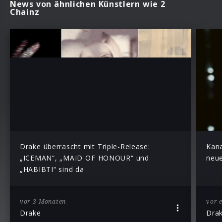
News von ähnlichen Künstlern wie 2
Chainz
Drake überrascht mit Triple-Release:
Kana
„ICEMAN“, „MAID OF HONOUR“ und
neue
„HABIBTI“ sind da
vor 3 Monaten
vor 
Drake
Dra