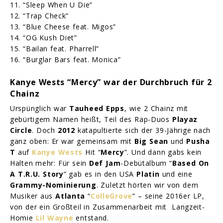
11. “Sleep When U Die”
12. “Trap Check”
13. “Blue Cheese feat. Migos”
14. “OG Kush Diet”
15. “Bailan feat. Pharrell”
16. “Burglar Bars feat. Monica”
Kanye Wests “Mercy” war der Durchbruch für 2
Chainz
Urspünglich war
Tauheed Epps
, wie 2 Chainz mit
gebürtigem Namen heißt, Teil des Rap-Duos
Playaz
Circle
. Doch
2012
katapultierte sich der 39-Jährige nach
ganz oben: Er war gemeinsam mit
Big Sean
und
Pusha
T
auf
Kanye Wests
Hit “
Mercy
”. Und dann gabs kein
Halten mehr: Für sein
Def Jam
-Debütalbum “
Based On
A T.R.U. Story
” gab es in den USA
Platin
und eine
Grammy-Nominierung
. Zuletzt hörten wir von dem
Musiker aus
Atlanta
“
ColleGrove
” – seine 2016er LP,
von der ein Großteil in Zusammenarbeit mit Langzeit-
Homie
Lil Wayne
entstand.