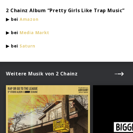
2 Chainz Album “Pretty Girls Like Trap Music”
▶
bei
Amazon
▶
bei
Media Markt
▶
bei
Saturn
Weitere Musik von 2 Chainz