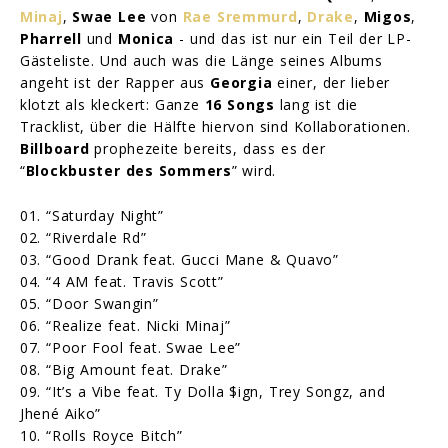
Minaj
,
Swae Lee
von
Rae Sremmurd
,
Drake
,
Migos
,
Pharrell
und
Monica
- und das ist nur ein Teil der LP-
Gästeliste. Und auch was die Länge seines Albums
angeht ist der Rapper aus
Georgia
einer, der lieber
klotzt als kleckert: Ganze
16 Songs
lang ist die
Tracklist, über die Hälfte hiervon sind Kollaborationen.
Billboard
prophezeite bereits, dass es der
“
Blockbuster des Sommers
” wird.
01. “Saturday Night”
02. “Riverdale Rd”
03. “Good Drank feat. Gucci Mane & Quavo”
04. “4 AM feat. Travis Scott”
05. “Door Swangin”
06. “Realize feat. Nicki Minaj”
07. “Poor Fool feat. Swae Lee”
08. “Big Amount feat. Drake”
09. “It’s a Vibe feat. Ty Dolla $ign, Trey Songz, and
Jhené Aiko”
10. “Rolls Royce Bitch”