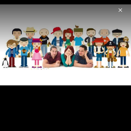
Menu
3Berlin
Home
News
Musik
Videos
Fotos
Biografie
3Berlin & Freunde: Im Studio für "Nicht
von schlechten Eltern 2"