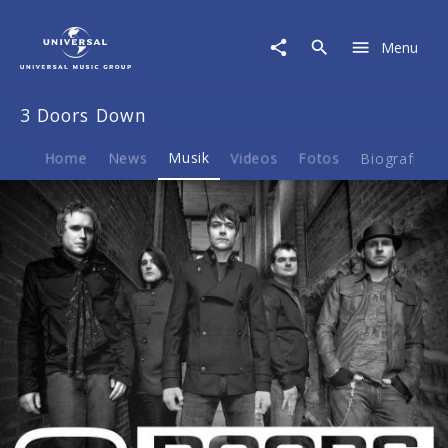
3
Doors
Menu
Down
|
Musik
3 Doors Down
|
Every
Time
Home
News
Musik
Videos
Fotos
Biografie
You
Go