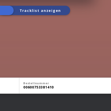
Tracklist anzeigen
Bestellnummer
00600753381410