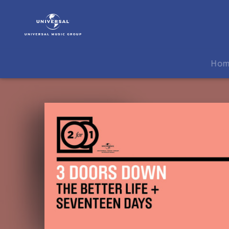
3
Doors
Down
|
Musik
Ho
|
The
Better
Life/Seventeen
Days