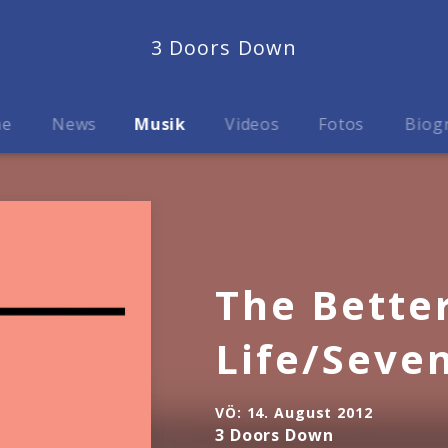
3 Doors Down
me
News
Musik
Videos
Fotos
Biog
The Bette
Life/Seve
VÖ:
14. August 2012
3 Doors Down