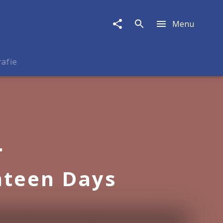
Menu
rafie
r
nteen Days