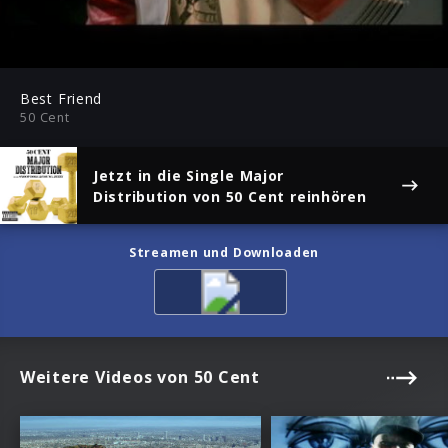
-04:10
Play
Mute
Ent
ful
Best Friend
50 Cent
Jetzt in die Single
Major
Distribution
von 50 Cent reinhören
Streamen und Downloaden
Weitere Videos von 50 Cent