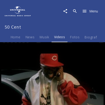
50
Cent
Menu
|
Video
|
50 Cent
Best
Friend
Home
News
Musik
Videos
Fotos
Biografie
Play