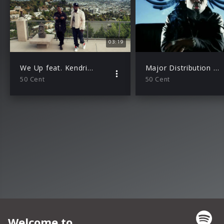
03:19
We Up feat. Kendrick Lamar
Major Distribution feat. Snoop Dogg und Young Jeezy
50 Cent
50 Cent