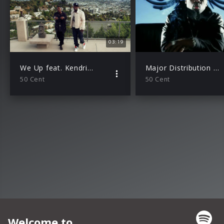
03:19
We Up feat. Kendrick Lamar
Major Distribution feat. Snoop Dogg und Young Jeezy
50 Cent
50 Cent