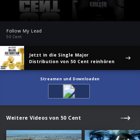
-03:17
Play
Mute
Ent
ful
Follow My Lead
50 Cent
Jetzt in die Single
Major
Distribution
von 50 Cent reinhören
Streamen und Downloaden
Weitere Videos von 50 Cent