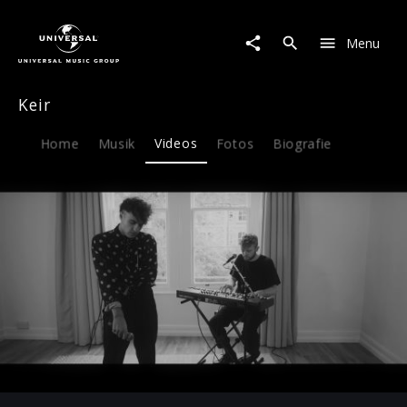
Keir
|
Menu
Video
|
Live
Keir
This
Way
Home
Musik
Videos
Fotos
Biografie
Play
-03:10
Play
Mute
Ent