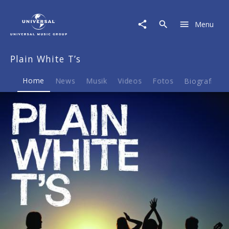
Plain
White
Menu
T’s
|
Musik
Plain White T’s
&
Merch
Home
News
Musik
Videos
Fotos
Biografie