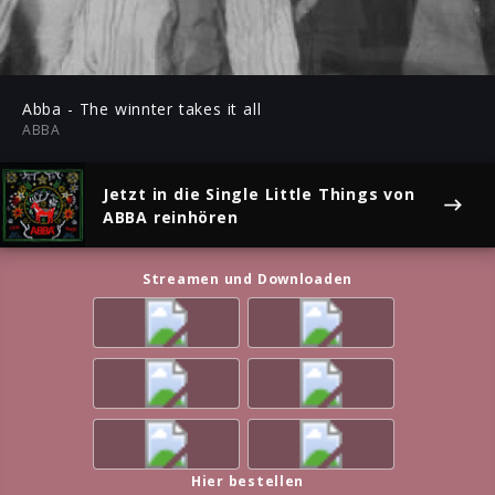
-04:54
Play
Mute
Ent
ful
Abba - The winnter takes it all
ABBA
Jetzt in die Single
Little Things
von
ABBA reinhören
Streamen und Downloaden
Hier bestellen