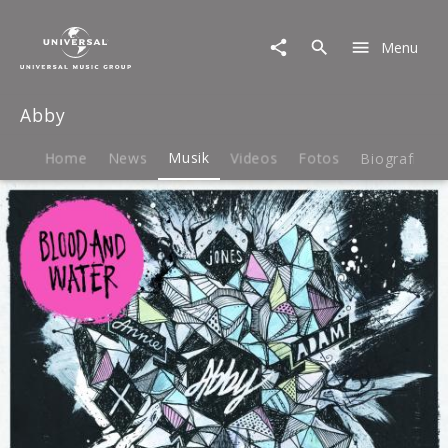
Abby
|
Menu
Musik
|
Blood
Abby
And
Water
Home
News
Musik
Videos
Fotos
Biografie