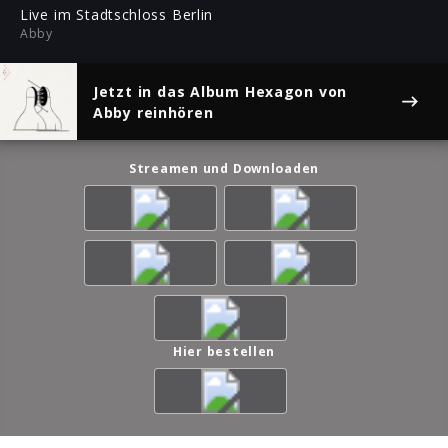
ful
Live im Stadtschloss Berlin
Abby
Jetzt in das Album
Hexagon
von
Abby reinhören
Streamen und Downloaden
Hier bestellen